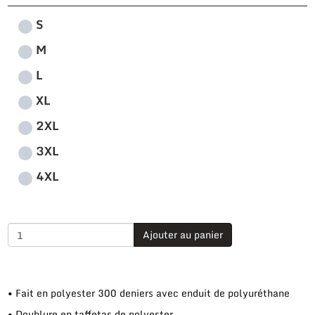
S
M
L
XL
2XL
3XL
4XL
Ajouter au panier
• Fait en polyester 300 deniers avec enduit de polyuréthane
• Doublure en taffetas de polyester