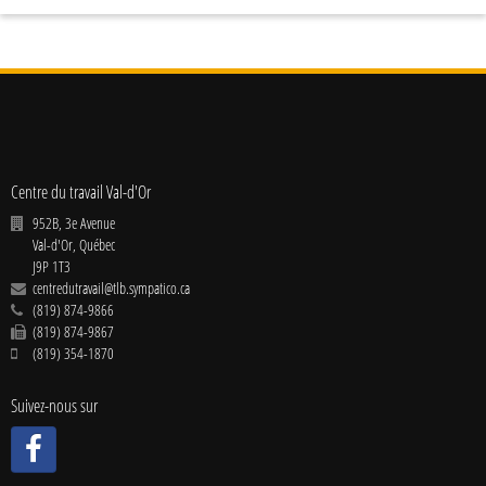
Centre du travail Val-d'Or
952B, 3e Avenue
Val-d'Or
,
Québec
J9P 1T3
centredutravail@tlb.sympatico.ca
(819) 874-9866
(819) 874-9867
(819) 354-1870
Suivez-nous sur