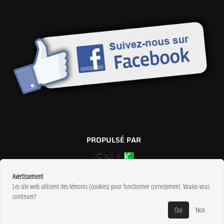
PROPULSÉ PAR
Avertissement
Les site web utilisent des témoins (cookies) pour fonctionner correctement. Voulez-vous
continuer?
Oui
Non
©
2026
Centre du travail Val-d'Or
•
Contactez-nous
•
Catégories
•
Plan du
RETOUR