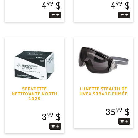
4
4
99
99
SERVIETTE
LUNETTE STEALTH DE
NETTOYANTE NORTH
UVEX S3961C FUMÉE
1025
35
99
3
99