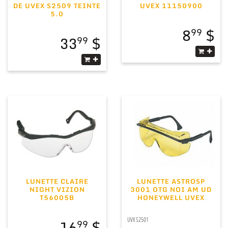
DE UVEX S2509 TEINTE
UVEX 11150900
5.0
8
99
33
99
LUNETTE CLAIRE
LUNETTE ASTROSP
NIGHT VIZION
3001 OTG NOI AM UD
T56005B
HONEYWELL UVEX
16
UVX S2501
99