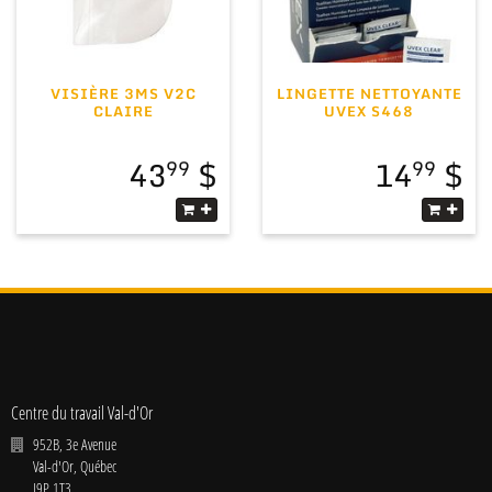
VISIÈRE 3MS V2C
LINGETTE NETTOYANTE
CLAIRE
UVEX S468
43
14
99
99
Centre du travail Val-d'Or
952B, 3e Avenue
Val-d'Or
,
Québec
J9P 1T3