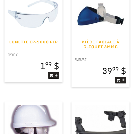
LUNETTE EP-500C PIP
PIÈCE FACIALE À
CLIQUET 3MMC
EP500-C
3MS82501
1
99
39
99