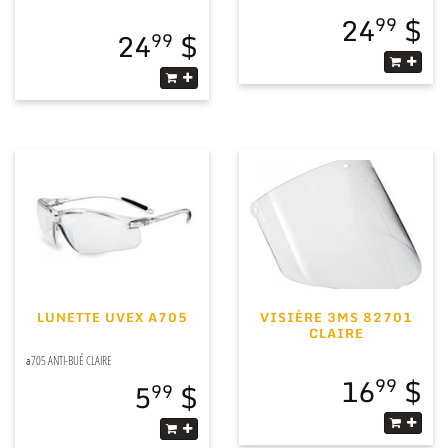
24
99
24
99
LUNETTE UVEX A705
VISIÈRE 3MS 82701
CLAIRE
a705 ANTI-BUÉ CLAIRE
16
99
5
99