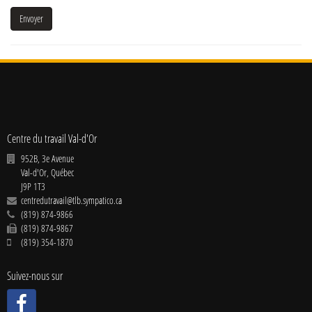
Envoyer
Centre du travail Val-d'Or
952B, 3e Avenue
Val-d'Or
,
Québec
J9P 1T3
centredutravail@tlb.sympatico.ca
(819) 874-9866
(819) 874-9867
(819) 354-1870
Suivez-nous sur